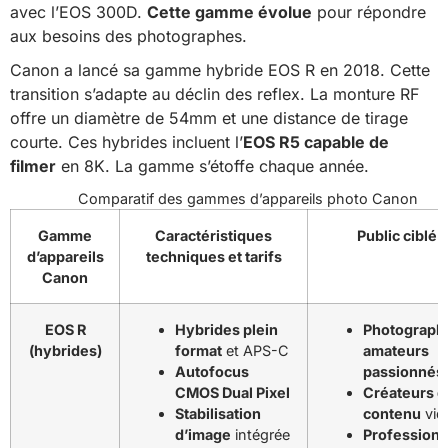
avec l’EOS 300D.
Cette gamme évolue
pour répondre
aux besoins des photographes.
Canon a lancé sa gamme hybride EOS R en 2018. Cette
transition s’adapte au déclin des reflex. La monture RF
offre un diamètre de 54mm et une distance de tirage
courte. Ces hybrides incluent l’
EOS R5 capable de
filmer
en 8K. La gamme s’étoffe chaque année.
Comparatif des gammes d’appareils photo Canon
Gamme
Caractéristiques
Public ciblé
d’appareils
techniques et tarifs
Canon
EOS R
Hybrides plein
Photograph
(hybrides)
format
et APS-C
amateurs
Autofocus
passionnés
CMOS Dual Pixel
Créateurs d
Stabilisation
contenu
vid
d’image
intégrée
Professionn