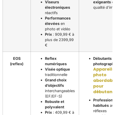
Viseurs
exigeants
e
électroniques
qualité d’im
réactifs
Performances
élevées
en
photo et vidéo
Prix
: 909,99 € à
plus de 2399,99
€
EOS
Reflex
Débutants 
(reflex)
numériques
photograph
Appareils
Visée optique
photo
traditionnelle
abordabl
Grand choix
d’objectifs
pour
interchangeables
débutant
(EF/EF-S)
Professionn
Robuste et
habitués
au
polyvalent
réflexes
Prix
: 409,99 € à